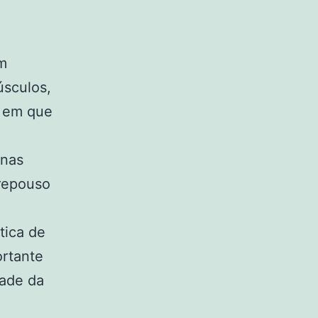
m
úsculos,
s em que
 nas
repouso
tica de
ortante
dade da