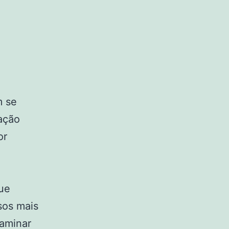
m se
ação
or
que
sos mais
xaminar