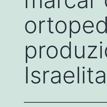
ortoped
produzi
Israelit