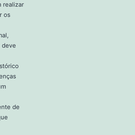
 realizar
r os
al,
s deve
stórico
oenças
um
ente de
que