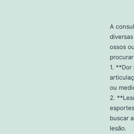
A consu
diversas
ossos ou
procurar
1. **Dor
articul
ou medi
2. **Les
esportes
buscar a
lesão.