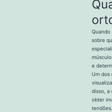
Qua
ort
Quando u
sobre qu
especial
músculos
e determ
Um dos 
visualiz
disso, a
obter im
tendões.