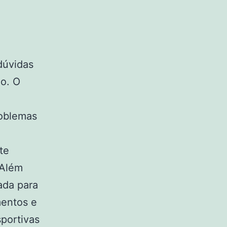
dúvidas
ão. O
roblemas
te
 Além
ada para
mentos e
portivas