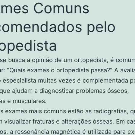
ames Comuns
comendados pelo
opedista
se busca a opinião de um ortopedista, é comu
r: “Quais exames o ortopedista passa?” A avali
do especialista muitas vezes é complementada p
que ajudam a diagnosticar problemas ósseos,
res e musculares.
s exames mais comuns estão as radiografias, 
 visualizar fraturas e alterações ósseas. Em ca
s, a ressonância magnética é utilizada para e