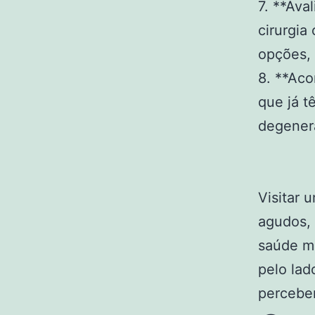
7. **Ava
cirurgia
opções, 
8. **Ac
que já 
degener
Visitar 
agudos,
saúde mu
pelo lad
percebe