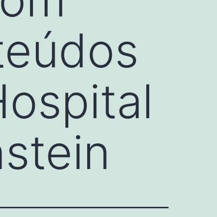
teúdos
ospital
nstein