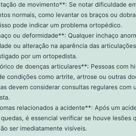
itação de movimento**: Se notar dificuldade em
os normais, como levantar os braços ou dobra
 isso pode indicar um problema ortopédico.
haço ou deformidade**: Qualquer inchaço anorm
ade ou alteração na aparência das articulaçõe
stigado por um ortopedista.
tórico de doenças articulares**: Pessoas com hi
 de condições como artrite, artrose ou outras d
cas devem considerar consultas regulares com 
sta.
tomas relacionados a acidente**: Após um acid
 quedas, é essencial verificar se houve lesões 
o ser imediatamente visíveis.