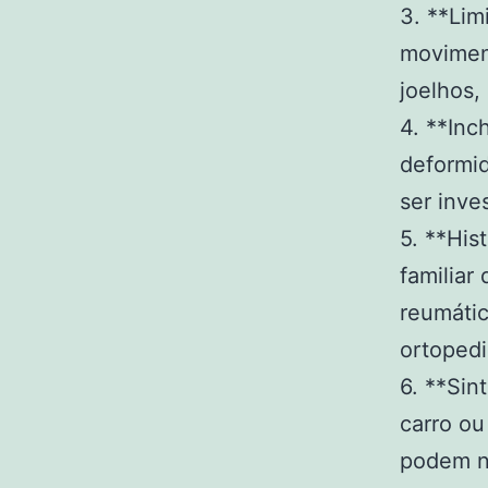
3. **Lim
moviment
joelhos,
4. **Inc
deformid
ser inve
5. **His
familiar
reumáti
ortopedi
6. **Sin
carro ou
podem nã