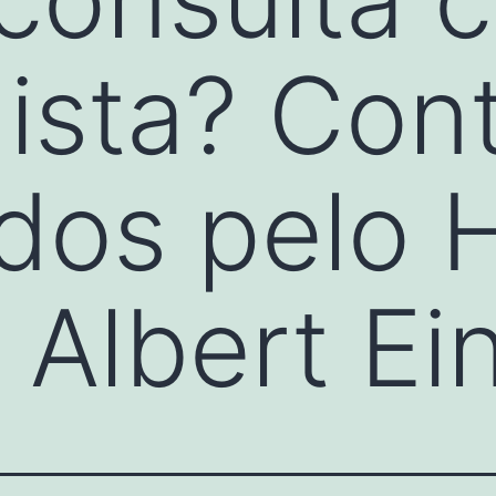
ista? Con
dos pelo H
a Albert Ei