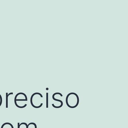
preciso
com