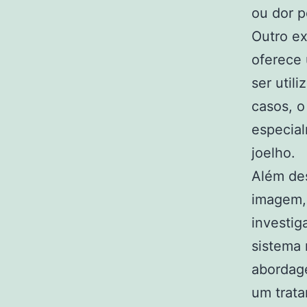
ou dor p
Outro e
oferece 
ser util
casos, o
especia
joelho.
Além de
imagem, 
investig
sistema
abordage
um trata