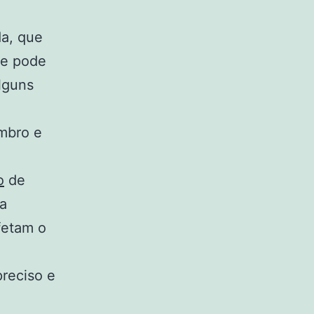
a, que
 e pode
alguns
mbro e
o
de
ra
fetam o
preciso e