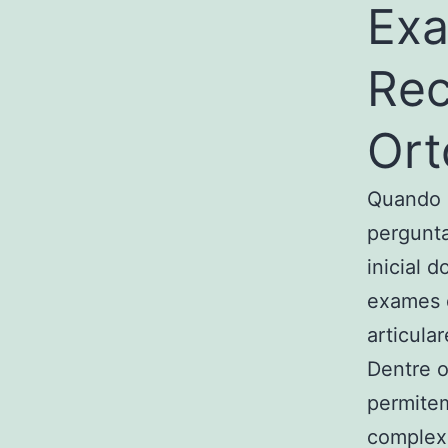
Ex
Re
Ort
Quando 
pergunta
inicial 
exames 
articula
Dentre o
permitem
complexo