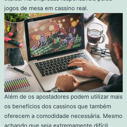
jogos de mesa em cassino real.
Além de os apostadores podem utilizar mais
os benefícios dos cassinos que também
oferecem a comodidade necessária. Mesmo
achando que seja extremamente difícil