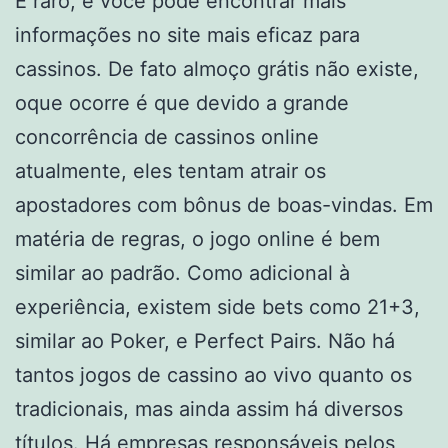
É raro, e você pode encontrar mais
informações no site mais eficaz para
cassinos. De fato almoço grátis não existe,
oque ocorre é que devido a grande
concorrência de cassinos online
atualmente, eles tentam atrair os
apostadores com bônus de boas-vindas. Em
matéria de regras, o jogo online é bem
similar ao padrão. Como adicional à
experiência, existem side bets como 21+3,
similar ao Poker, e Perfect Pairs. Não há
tantos jogos de cassino ao vivo quanto os
tradicionais, mas ainda assim há diversos
títulos. Há empresas responsáveis pelos