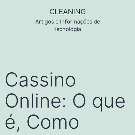
Pular
CLEANING
para
Artigos e Informações de
o
tecnologia
conteúdo
Cassino
Online: O que
é, Como