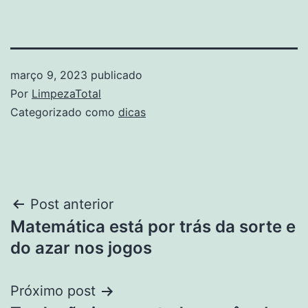
março 9, 2023
publicado
Por
LimpezaTotal
Categorizado como
dicas
Navegação
Post anterior
Matemática está por trás da sorte e
de
do azar nos jogos
Post
Próximo post