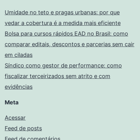
Umidade no teto e pragas urbanas: por que
vedar a cobertura é a medida mais eficiente
Bolsa para cursos rápidos EAD no Brasil: como
comparar editais, descontos e parcerias sem cair
em ciladas
Síndico como gestor de performance: como
fiscalizar terceirizados sem atrito e com
evidências
Meta
Acessar
Feed de posts
Feed de comentários