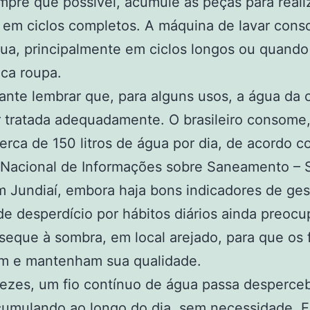
pre que possível, acumule as peças para reali
 em ciclos completos. A máquina de lavar con
ua, principalmente em ciclos longos ou quando
ca roupa.
ante lembrar que, para alguns usos, a água da
 tratada adequadamente. O brasileiro consome
erca de 150 litros de água por dia, de acordo c
 Nacional de Informações sobre Saneamento – 
 Jundiaí, embora haja bons indicadores de ges
e desperdício por hábitos diários ainda preocu
eque à sombra, em local arejado, para que os 
m e mantenham sua qualidade.
ezes, um fio contínuo de água passa desperce
cumulando ao longo do dia, sem necessidade. E