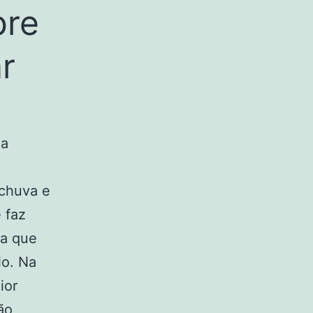
bre
r
 a
 chuva e
 faz
 a que
lo. Na
ior
ão