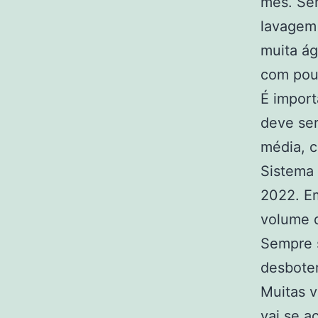
mês. Sem
lavagem
muita ág
com pou
É import
deve ser
média, c
Sistema
2022. Em
volume d
Sempre s
desbote
Muitas v
vai se a