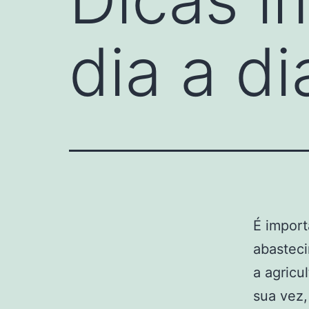
dia a di
É import
abasteci
a agricu
sua vez,