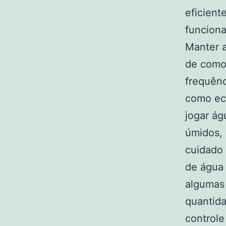
eficient
funcion
Manter 
de como 
frequênc
como ec
jogar ág
úmidos, 
cuidado 
de água
algumas 
quantid
controle