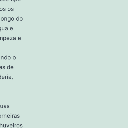
os os
longo do
gua e
impeza e
indo o
as de
eria,
o
suas
orneiras
chuveiros