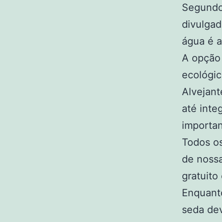
Segundo
divulgad
água é a
A opção 
ecológic
Alvejant
até inte
importan
Todos os
de nossa
gratuito
Enquant
seda dev