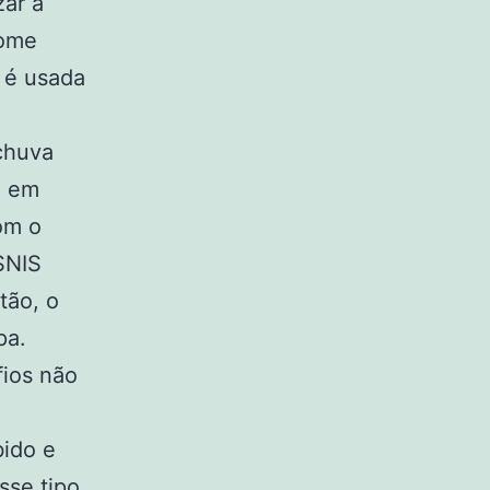
zar a
some
 é usada
 chuva
, em
om o
SNIS
tão, o
pa.
fios não
bido e
sse tipo