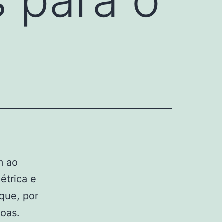
m ao
étrica e
 que, por
soas.