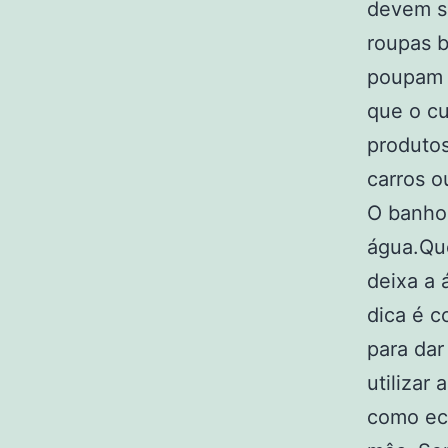
devem s
roupas 
poupam d
que o c
produtos
carros o
O banho 
água.Que
deixa a 
dica é c
para dar
utilizar
como ec