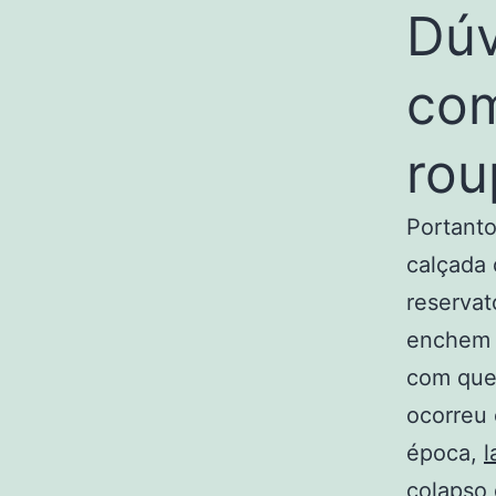
Dúv
com
rou
Portanto
calçada 
reservat
enchem e
com que
ocorreu 
época,
l
colapso 