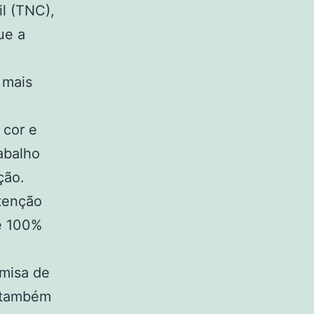
l (TNC),
ue a
 mais
 cor e
abalho
ção.
utenção
 é 100%
misa de
s também