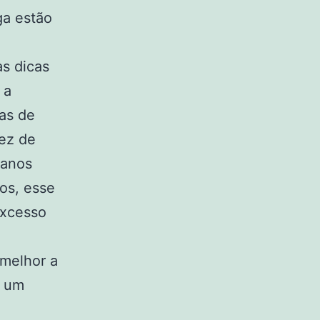
a estão
s dicas
 a
as de
ez de
panos
os, esse
excesso
 melhor a
m um