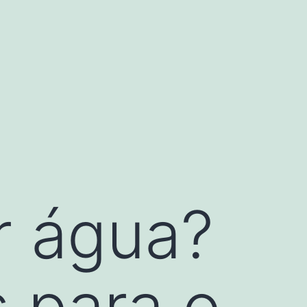
 água?
 para o