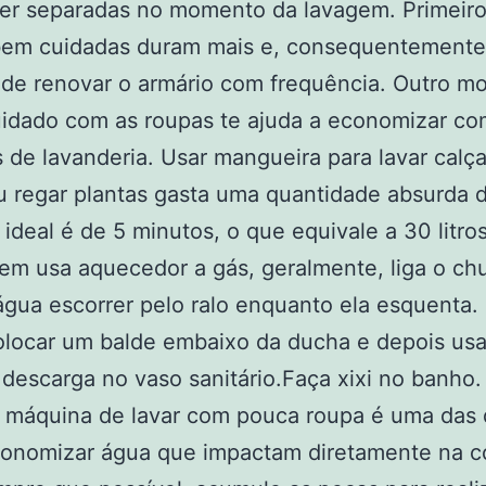
er separadas no momento da lavagem. Primeir
bem cuidadas duram mais e, consequentemente,
e renovar o armário com frequência. Outro mo
uidado com as roupas te ajuda a economizar co
 de lavanderia. Usar mangueira para lavar calç
u regar plantas gasta uma quantidade absurda 
ideal é de 5 minutos, o que equivale a 30 litro
m usa aquecedor a gás, geralmente, liga o chu
água escorrer pelo ralo enquanto ela esquenta
olocar um balde embaixo da ducha e depois usa
 descarga no vaso sanitário.Faça xixi no banho. 
 a máquina de lavar com pouca roupa é uma das 
onomizar água que impactam diretamente na c