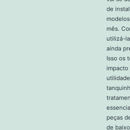
de insta
modelos
mês. Com
utilizá-
ainda pr
Isso os 
impacto 
utilidad
tanquinh
tratame
essencia
peças de
de baixo