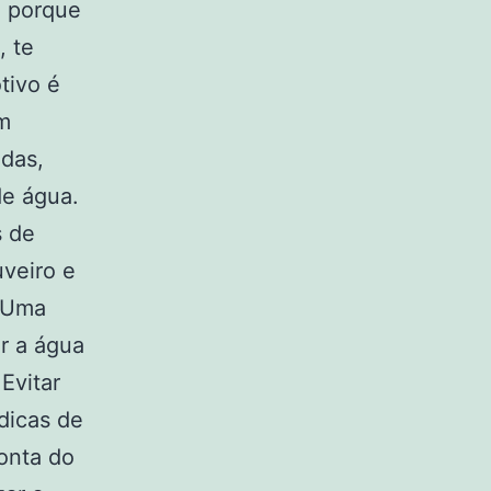
o porque
 te
tivo é
m
adas,
de água.
s de
veiro e
. Uma
r a água
Evitar
dicas de
onta do