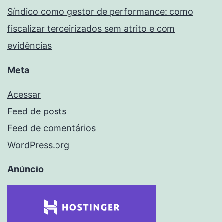
Síndico como gestor de performance: como
fiscalizar terceirizados sem atrito e com
evidências
Meta
Acessar
Feed de posts
Feed de comentários
WordPress.org
Anúncio