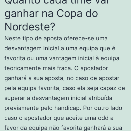
ganhar na Copa do
Nordeste?
Neste tipo de aposta oferece-se uma
desvantagem inicial a uma equipa que é
favorita ou uma vantagem inicial à equipa
teoricamente mais fraca. O apostador
ganhará a sua aposta, no caso de apostar
pela equipa favorita, caso ela seja capaz de
superar a desvantagem inicial atribuída
previamente pelo handicap. Por outro lado
caso o apostador que aceite uma odd a
favor da equipa não favorita ganhará a sua