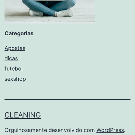
Categorias
Apostas
dicas
futebol
sexshop
CLEANING
Orgulhosamente desenvolvido com
WordPress
.