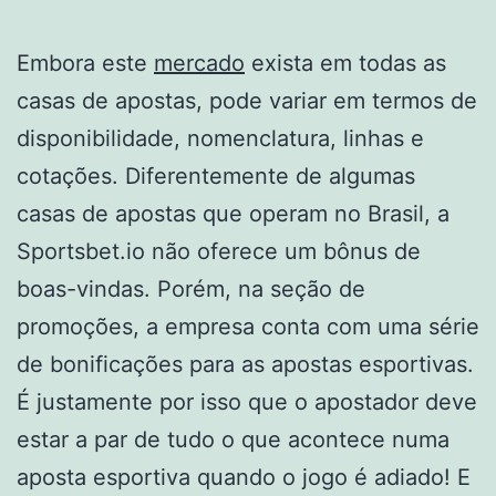
Embora este
mercado
exista em todas as
casas de apostas, pode variar em termos de
disponibilidade, nomenclatura, linhas e
cotações. Diferentemente de algumas
casas de apostas que operam no Brasil, a
Sportsbet.io não oferece um bônus de
boas-vindas. Porém, na seção de
promoções, a empresa conta com uma série
de bonificações para as apostas esportivas.
É justamente por isso que o apostador deve
estar a par de tudo o que acontece numa
aposta esportiva quando o jogo é adiado! E