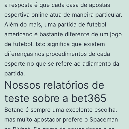
a resposta é que cada casa de apostas
esportiva online atua de maneira particular.
Além do mais, uma partida de futebol
americano é bastante diferente de um jogo
de futebol. Isto significa que existem
diferenças nos procedimentos de cada
esporte no que se refere ao adiamento da
partida.
Nossos relatórios de
teste sobre a bet365
Betano é sempre uma excelente escolha,
mas muito apostador prefere o Spaceman