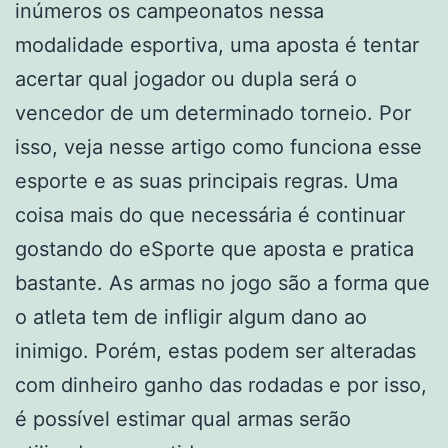
inúmeros os campeonatos nessa
modalidade esportiva, uma aposta é tentar
acertar qual jogador ou dupla será o
vencedor de um determinado torneio. Por
isso, veja nesse artigo como funciona esse
esporte e as suas principais regras. Uma
coisa mais do que necessária é continuar
gostando do eSporte que aposta e pratica
bastante. As armas no jogo são a forma que
o atleta tem de infligir algum dano ao
inimigo. Porém, estas podem ser alteradas
com dinheiro ganho das rodadas e por isso,
é possível estimar qual armas serão