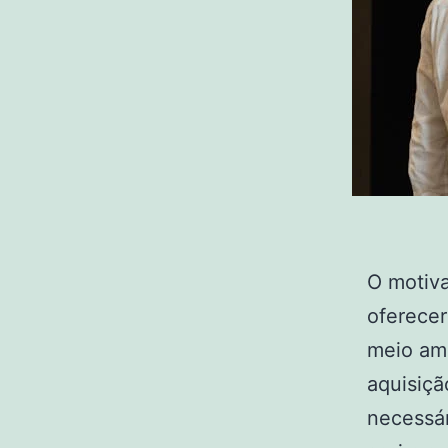
O motiva
oferecer
meio amb
aquisiçã
necessár