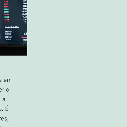
ca em
er o
 a
a. É
res,