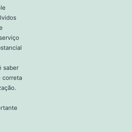
le
lvidos
e
serviço
stancial
é saber
 correta
zação.
rtante