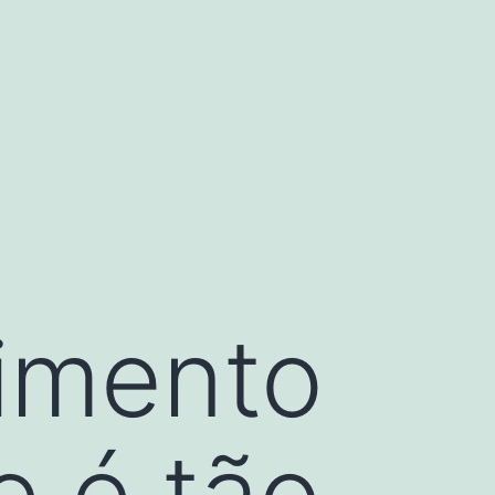
imento
e é tão