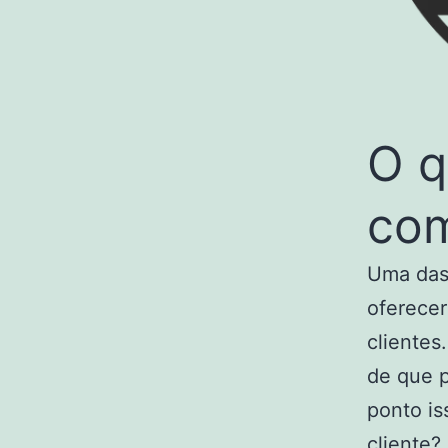
O q
co
Uma das 
oferecer
clientes
de que p
ponto is
cliente?