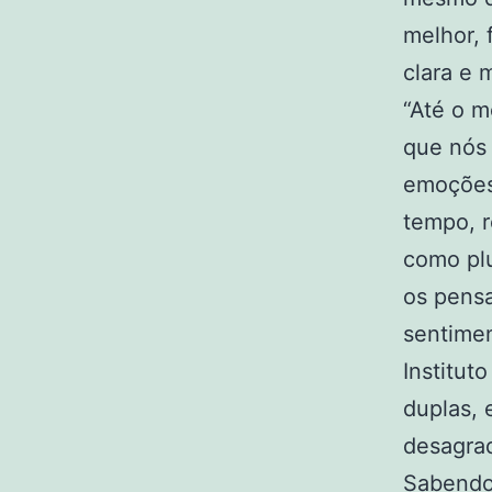
melhor, 
clara e 
“Até o m
que nós
emoções
tempo, r
como pl
os pens
sentime
Institut
duplas,
desagrad
Sabendo 