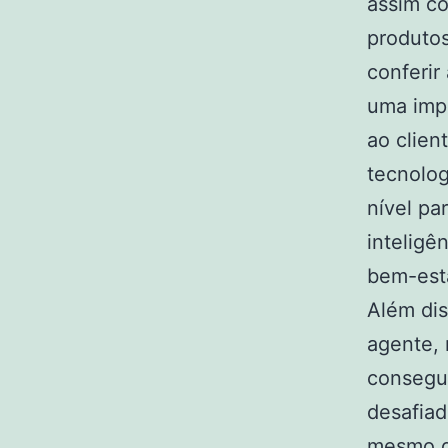
assim co
produtos
conferir
uma imp
ao clien
tecnolog
nível pa
inteligê
bem-est
Além dis
agente, 
consegu
desafia
mesmo d