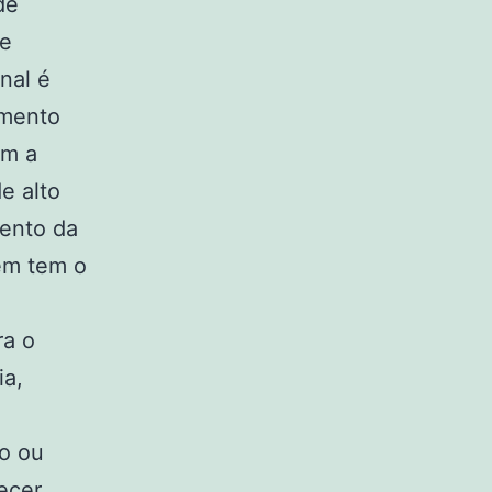
de
de
nal é
imento
om a
e alto
mento da
ém tem o
ra o
ia,
o ou
ecer