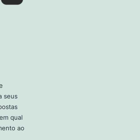
e
a seus
postas
 em qual
imento ao