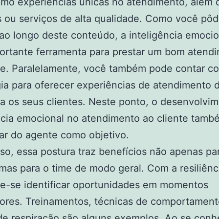
mo experiências únicas no atendimento, além 
 ou serviços de alta qualidade. Como você pô
 ao longo deste conteúdo, a inteligência emocio
ortante ferramenta para prestar um bom atend
te. Paralelamente, você também pode contar c
ia para oferecer experiências de atendimento d
ra os seus clientes. Neste ponto, o desenvolvi
ncia emocional no atendimento ao cliente tamb
ar do agente como objetivo.
so, essa postura traz benefícios não apenas pa
mas para o time de modo geral. Com a resiliênc
e-se identificar oportunidades em momentos
dores. Treinamentos, técnicas de comportament
e respiração são alguns exemplos. Ao se conh