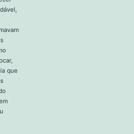
udável,
irmavam
as
mo
ocar,
ia que
us
do
 em
ou