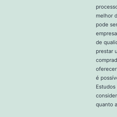
processo
melhor d
pode ser
empresas
de quali
prestar
comprado
oferecer
é possív
Estudos 
consider
quanto a