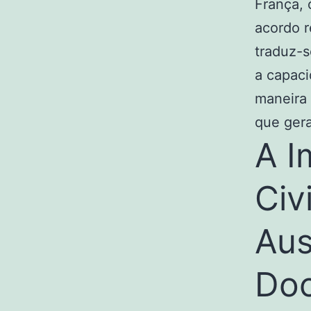
França, 
acordo r
traduz-s
a capaci
maneira 
que gera
A I
Civ
Aus
Doc