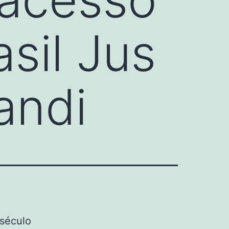
sil Jus
andi
 século