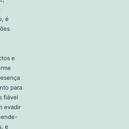
e
o, é
ções
ctos e
orme
presença
anto para
 fiável
m evadir
reende-
, e