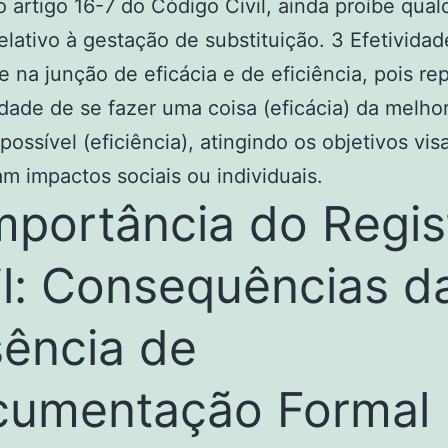
o artigo 16-7 do Código Civil, ainda proíbe qual
elativo à gestação de substituição. 3 Efetividad
e na junção de eficácia e de eficiência, pois re
dade de se fazer uma coisa (eficácia) da melho
possível (eficiência), atingindo os objetivos vis
m impactos sociais ou individuais.
mportância do Regis
il: Consequências d
ência de
umentação Formal