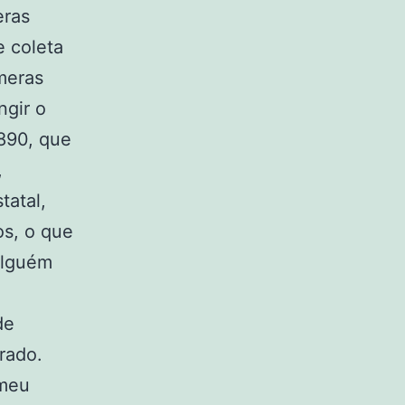
eras
e coleta
meras
ngir o
1890, que
,
tatal,
os, o que
alguém
de
trado.
 meu