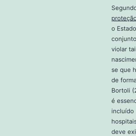
Segundo
proteçã
o Estado
conjunto
violar t
nascimen
se que h
de forma
Bortoli 
é essenc
incluído
hospitai
deve exi