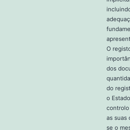
incluind
adequaçã
fundamen
apresent
O regist
importân
dos doc
quantida
do regis
o Estado
controlo
as suas 
se o me