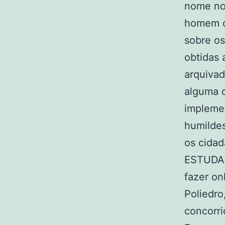
nome no
homem de
sobre os
obtidas 
arquivad
alguma d
implemen
humildes
os cida
ESTUDAN
fazer on
Poliedro
concorri