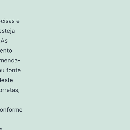
cisas e
esteja
 As
mento
omenda-
ou fonte
deste
orretas,
conforme
e,