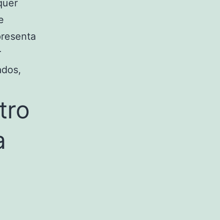
quer
e
presenta
r
ados,
tro
a