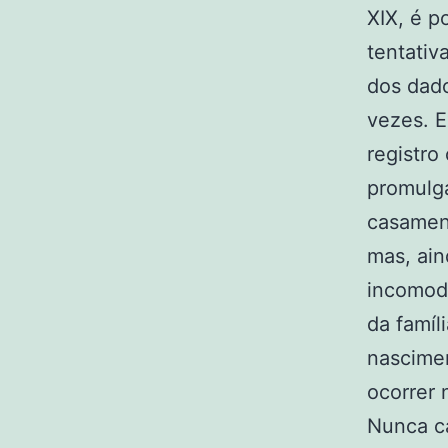
XIX, é p
tentativ
dos dado
vezes. E
registro
promulga
casament
mas, ain
incomod
da famíli
nascime
ocorrer 
Nunca ca