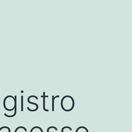
egistro
 acesso