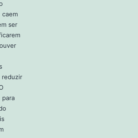
o
e caem
em ser
ficarem
houver
s
 reduzir
DO
 para
 do
is
em