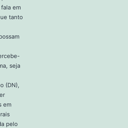
 fala em
que tanto
 possam
ercebe-
ma, seja
o (DN),
er
os em
rais
da pelo