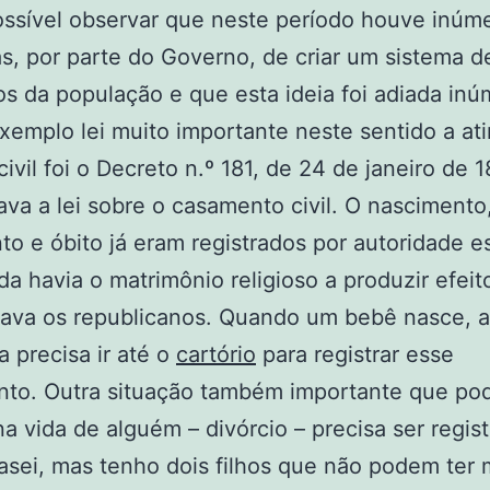
ossível observar que neste período houve inúm
as, por parte do Governo, de criar um sistema d
s da população e que esta ideia foi adiada inú
xemplo lei muito importante neste sentido a ati
 civil foi o Decreto n.º 181, de 24 de janeiro de 
va a lei sobre o casamento civil. O nascimento
o e óbito já eram registrados por autoridade es
da havia o matrimônio religioso a produzir efeit
ava os republicanos. Quando um bebê nasce, 
a precisa ir até o
cartório
para registrar esse
nto. Outra situação também importante que po
na vida de alguém – divórcio – precisa ser regis
sei, mas tenho dois filhos que não podem ter