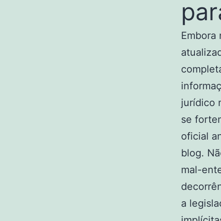
par
Embora n
atualiza
completa
informa
jurídic
se forte
oficial 
blog. Nã
mal-ent
decorrên
a legisl
implícit