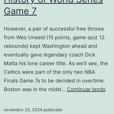
Game 7
However, a pair of successful free throws
from Wes Unseld (15 points, game quiz 12
rebounds) kept Washington ahead and
eventually gave legendary coach Dıck
Matta his lone career title. As we’ll see, the
Celtics were part of the only two NBA
Finals Game 7s to be decided in overtime.
His
Boston was in the midst…
Continuar lendo
of
Wor
novembro 25, 2024
publicado