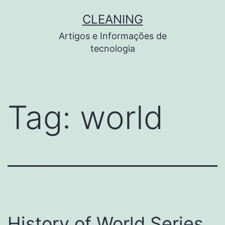
Pular
CLEANING
para
Artigos e Informações de
o
tecnologia
conteúdo
Tag:
world
History of World Series