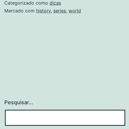
Ser
Categorizado como
dicas
Ga
Marcado com
history
,
series
,
world
7
Pesquisar…