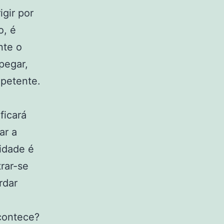
gir por
o, é
nte o
pegar,
mpetente.
ficará
ar a
lidade é
rar-se
rdar
contece?