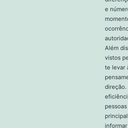
e número
momento 
ocorrênc
autorida
Além di
vistos p
te levar
pensamen
direção.
eficiênc
pessoas 
principa
informa