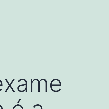
exame
 é a