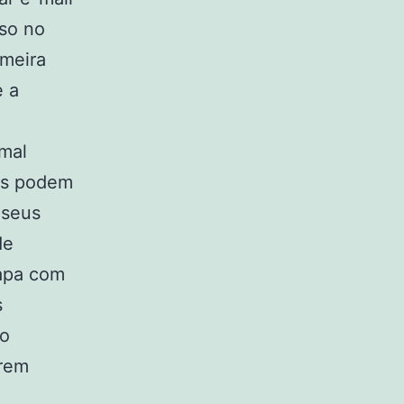
sso no
imeira
e a
mal
tas podem
 seus
de
tapa com
s
so
erem