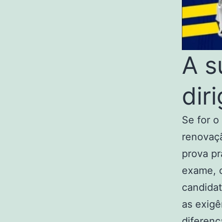
A s
dir
Se for o
renovaç
prova pr
exame, 
candida
as exigê
diferenç