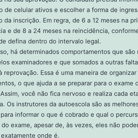
 de celular ativos e escolher a forma de ingre
da inscrição. Em regra, de 6 a 12 meses na pr
ia e de 8 a 24 meses na reincidência, conform
de defina dentro do intervalo legal.
sso, há determinados comportamentos que são 
elos examinadores e que somados a outras fal
 à reprovação. Essa é uma maneira de organizar
tos, o que ajuda a se preparar para o exame 
 Assim, você não fica nervoso e realiza cada e
ia. Os instrutores da autoescola são as melhore
para informar o que é cobrado e qual o percur
l do exame, apesar de, às vezes, eles não pod
r exatamente onde é.