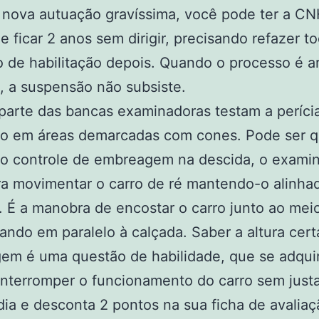
 nova autuação gravíssima, você pode ter a C
e ficar 2 anos sem dirigir, precisando refazer t
 de habilitação depois. Quando o processo é a
o, a suspensão não subsiste.
parte das bancas examinadoras testam a períci
to em áreas demarcadas com cones. Pode ser 
do controle de embreagem na descida, o examin
a movimentar o carro de ré mantendo-o alinha
. É a manobra de encostar o carro junto ao meio
ando em paralelo à calçada. Saber a altura cert
em é uma questão de habilidade, que se adqui
 Interromper o funcionamento do carro sem just
dia e desconta 2 pontos na sua ficha de avaliaç