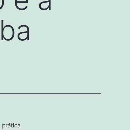
iba
 prática