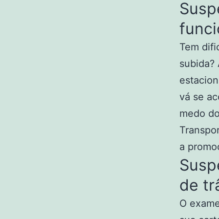
Susp
funci
Tem difi
subida?
estacion
vá se ac
medo do 
Transpor
a promoç
Susp
de tr
O exame 