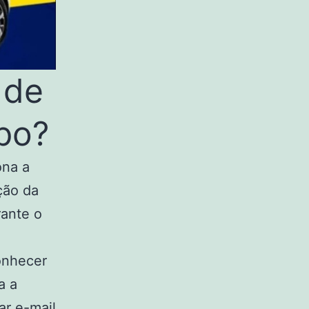
 de
mpo?
ona a
ção da
rante o
onhecer
a a
ar e-mail