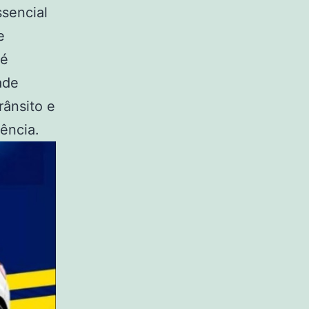
ssencial
e
 é
ade
rânsito e
ência.