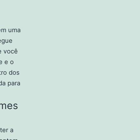
 em uma
egue
e você
e e o
tro dos
da para
imes
ter a