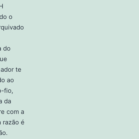
NH
odo o
rquivado
a do
que
ador te
do ao
-fio,
a da
re com a
a razão é
ão.