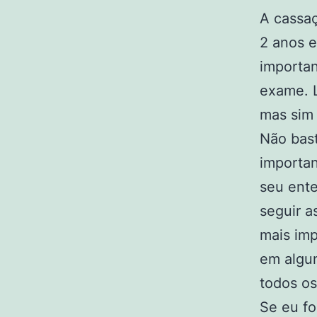
A cassaç
2 anos e
importan
exame. L
mas sim 
Não bast
importan
seu ent
seguir a
mais imp
em algun
todos os
Se eu f