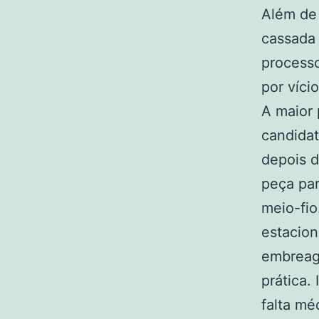
Além de
cassada 
processo
por víci
A maior 
candida
depois 
peça par
meio-fio
estacion
embreag
prática.
falta mé