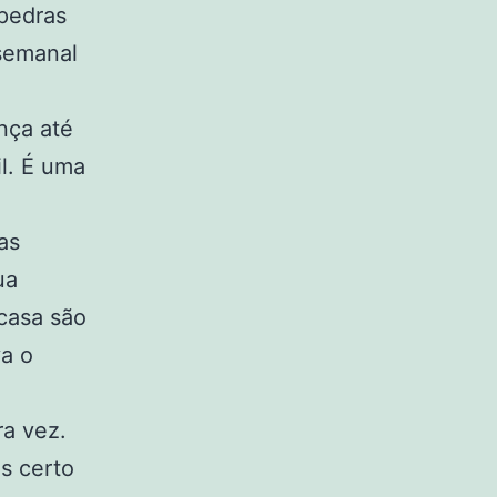
pedras
 semanal
nça até
l. É uma
as
ua
casa são
va o
ra vez.
s certo