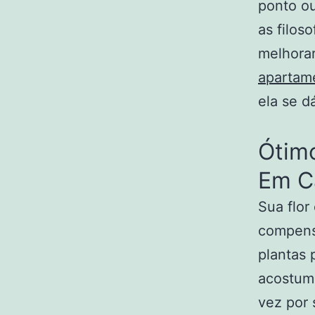
ponto ou
as filos
melhora
apartam
ela se d
Ótimo
Em C
Sua flor
compensa
plantas 
acostuma
vez por