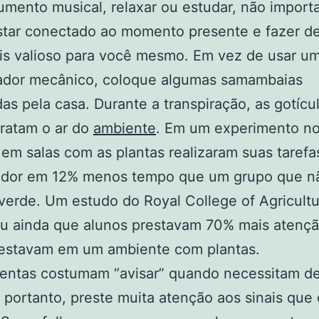
umento musical, relaxar ou estudar, não import
star conectado ao momento presente e fazer d
is valioso para você mesmo. Em vez de usar u
cador mecânico, coloque algumas samambaias
as pela casa. Durante a transpiração, as gotícu
ratam o ar do
ambiente
. Em um experimento n
em salas com as plantas realizaram suas tarefa
dor em 12% menos tempo que um grupo que n
verde. Um estudo do Royal College of Agricult
iu ainda que alunos prestavam 70% mais atenç
estavam em um ambiente com plantas.
lentas costumam “avisar” quando necessitam d
 portanto, preste muita atenção aos sinais que 