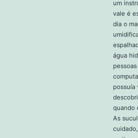
um instr
vale é e
dia o ma
umidifi
espalhad
água hid
pessoas 
computa
possuía 
descobr
quando 
As sucu
cuidado,