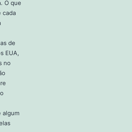
a. O que
e cada
m
las de
os EUA,
s no
ão
ure
ão
e algum
elas