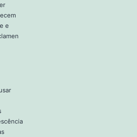
er
arecem
e e
yclamen
usar
s
escência
as