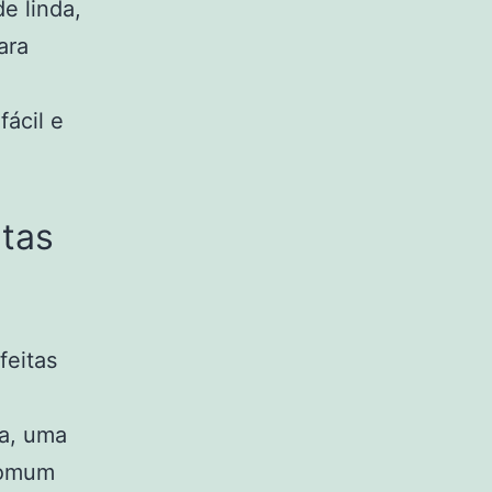
e linda,
ara
fácil e
ntas
feitas
ua, uma
comum