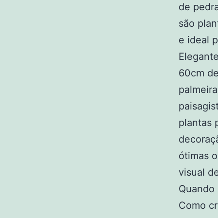
de pedr
são plan
e ideal
Elegant
60cm de 
palmeira
paisagis
plantas 
decoraçã
ótimas o
visual d
Quando n
Como cre