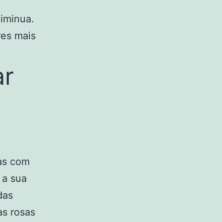
iminua.
res mais
ar
ras com
 a sua
das
as rosas