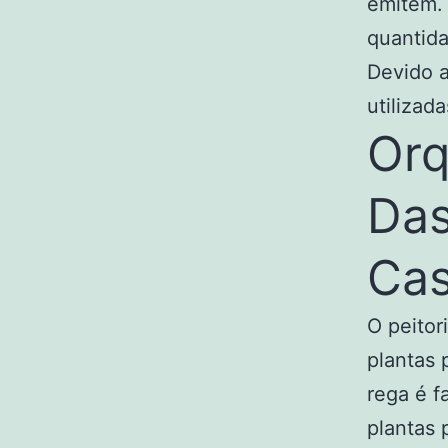
emitem.
quantid
Devido a
utilizad
Orq
Da
Ca
O peitor
plantas 
rega é f
plantas 