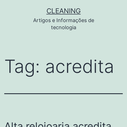
Pular
CLEANING
para
Artigos e Informações de
o
tecnologia
conteúdo
Tag:
acredita
Alta relojoaria acredita