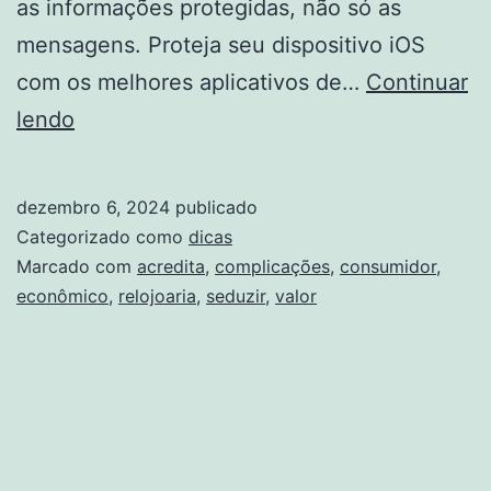
as informações protegidas, não só as
mensagens. Proteja seu dispositivo iOS
com os melhores aplicativos de…
Continuar
Alta
lendo
relojoaria
acredita
dezembro 6, 2024
publicado
que
Categorizado como
dicas
é
Marcado com
acredita
,
complicações
,
consumidor
,
econômico
,
relojoaria
,
seduzir
,
valor
com
complicações
que
pode
seduzir
o