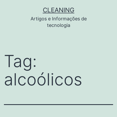
Pular
CLEANING
para
Artigos e Informações de
o
tecnologia
conteúdo
Tag:
alcoólicos