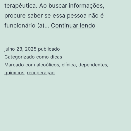
terapêutica. Ao buscar informações,
procure saber se essa pessoa não é
Clínica
funcionário (a)…
Continuar lendo
de
Recuperaçã
julho 23, 2025
publicado
Dependente
Categorizado como
dicas
Químicos
Marcado com
alcoólicos
,
clínica
,
dependentes
,
químicos
,
recuperação
e
Alcoólicos