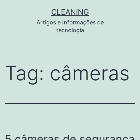
Pular
CLEANING
para
Artigos e Informações de
o
tecnologia
conteúdo
Tag:
câmeras
5 câmeras de segurança