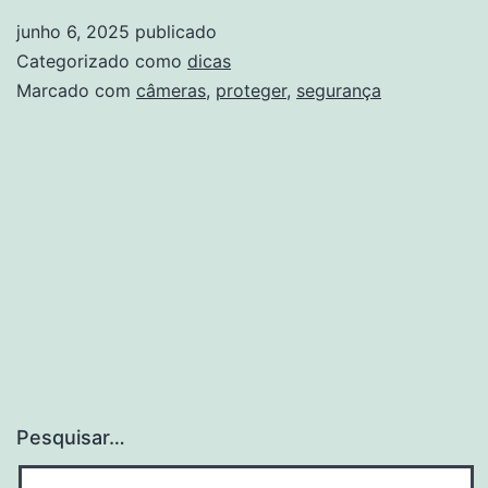
de
junho 6, 2025
publicado
segura
Categorizado como
dicas
Wi-
Marcado com
câmeras
,
proteger
,
segurança
Fi
até
R$
400
para
protege
sua
casa
Pesquisar…