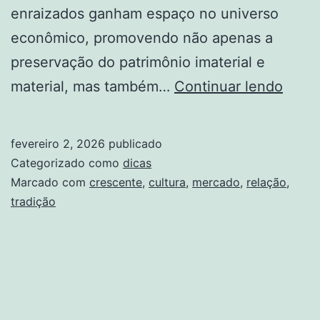
enraizados ganham espaço no universo
econômico, promovendo não apenas a
preservação do patrimônio imaterial e
Tradi
material, mas também…
Continuar lendo
Cultu
E
fevereiro 2, 2026
publicado
Merc
Categorizado como
dicas
Uma
Marcado com
crescente
,
cultura
,
mercado
,
relação
,
tradição
Rela
Cres