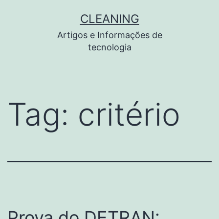
Pular
CLEANING
para
Artigos e Informações de
o
tecnologia
conteúdo
Tag:
critério
Prova do DETRAN: