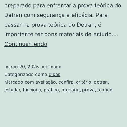
preparado para enfrentar a prova teórica do
Detran com segurança e eficácia. Para
passar na prova teórica do Detran, é
importante ter bons materiais de estudo.…
Prova
Continuar lendo
do
DETRAN:
março 20, 2025
publicado
Confira
Categorizado como
dicas
o
Marcado com
avaliação
,
confira
,
critério
,
detran
,
estudar
,
funciona
,
prático
,
preparar
,
prova
,
teórico
que
estudar
para
se