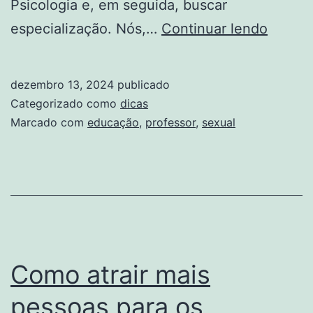
Psicologia e, em seguida, buscar
O
especialização. Nós,…
Continuar lendo
profes
e
dezembro 13, 2024
publicado
a
Categorizado como
dicas
educa
Marcado com
educação
,
professor
,
sexual
sexual
Como atrair mais
pessoas para os