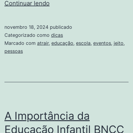
Como
Continuar lendo
atrair
mais
novembro 18, 2024
publicado
pessoas
Categorizado como
dicas
para
Marcado com
atrair
,
educação
,
escola
,
eventos
,
jeito
,
pessoas
os
eventos
da
sua
escola
Educação
A Importância da
do
Seu
Educação Infantil BNCC