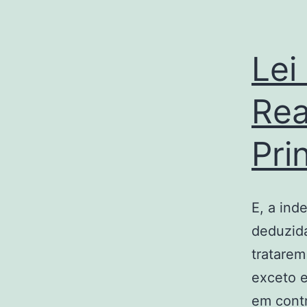
Lei
Rea
Pri
E, a ind
deduzida
tratarem
exceto e
em contr