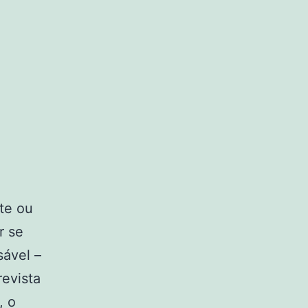
te ou
r se
sável –
revista
, o