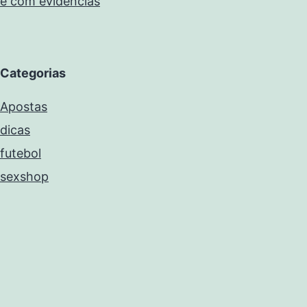
e com evidências
Categorias
Apostas
dicas
futebol
sexshop