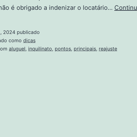
não é obrigado a indenizar o locatário…
Continu
8, 2024
publicado
zado como
dicas
com
aluguel
,
inquilinato
,
pontos
,
principais
,
reajuste