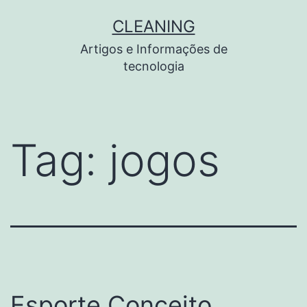
Pular
CLEANING
para
Artigos e Informações de
o
tecnologia
conteúdo
Tag:
jogos
Esporte Conceito,