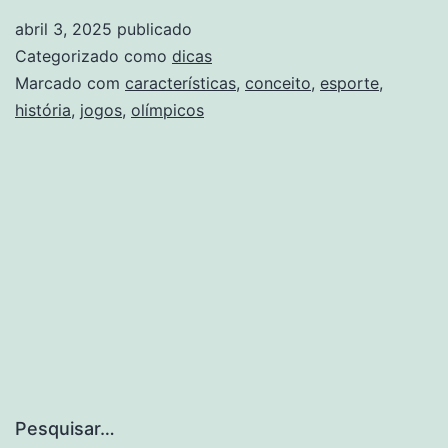
história
abril 3, 2025
publicado
caracte
Categorizado como
dicas
e
Marcado com
características
,
conceito
,
esporte
,
história
,
jogos
,
olímpicos
jogos
olímpi
Pesquisar…