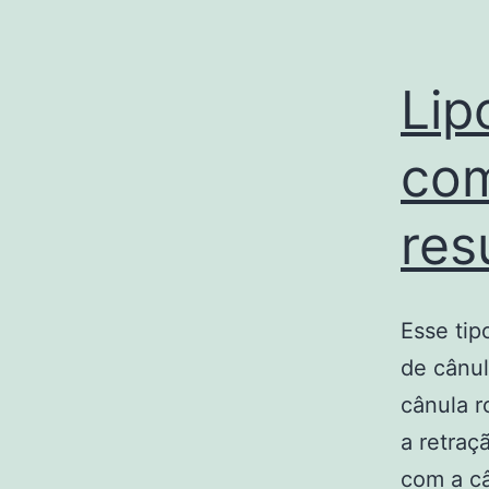
Lip
com
res
Esse tip
de cânul
cânula r
a retraç
com a câ