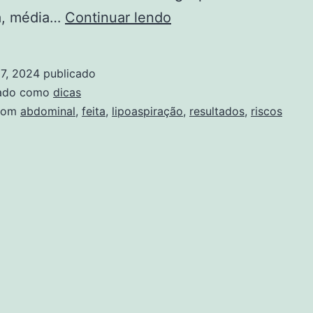
Lipoaspiração
a, média…
Continuar lendo
abdominal:
como
7, 2024
publicado
é
zado como
dicas
feita,
com
abdominal
,
feita
,
lipoaspiração
,
resultados
,
riscos
riscos
e
resultados