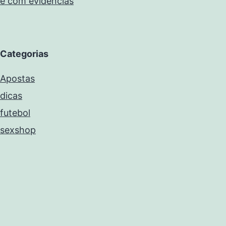
e com evidências
Categorias
Apostas
dicas
futebol
sexshop