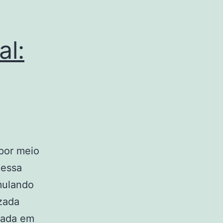
al:
 por meio
 essa
mulando
izada
icada em