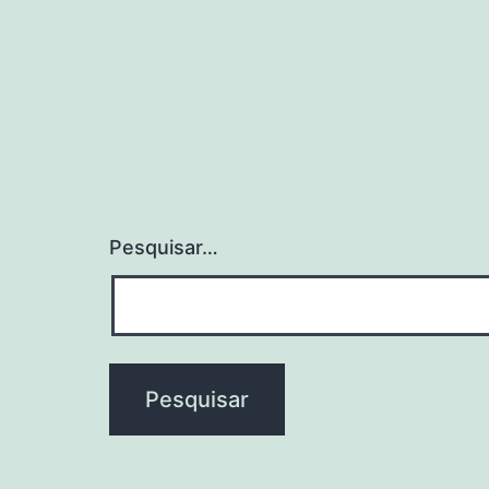
La
Th
Pe
Pai
Pesquisar…