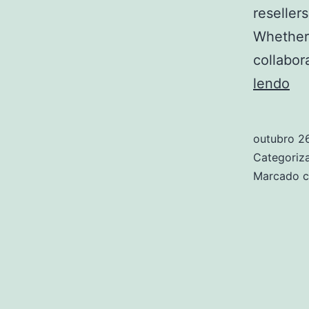
resellers
Whether 
collabor
Ho
lendo
To
Sc
outubro 2
Ra
Categori
Sn
Marcado 
In
NY
Ins
Ti
Fo