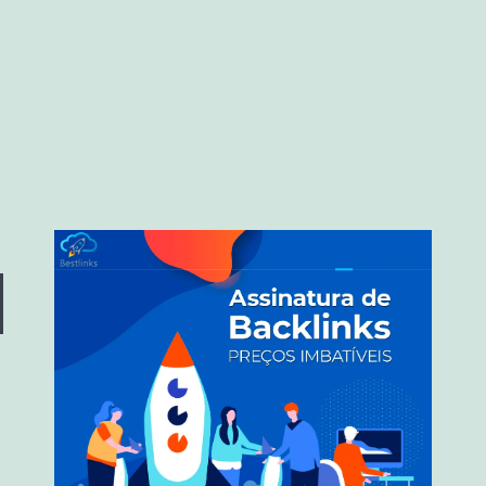
nding
e
rfect
r