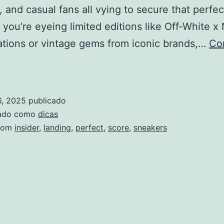
, and casual fans all vying to secure that perfect
you’re eyeing limited editions like Off-White x
ations or vintage gems from iconic brands,…
Co
w
ore
6, 2025
publicado
re
zado como
dicas
eakers
com
insider
,
landing
,
perfect
,
score
,
sneakers
C:
ider
ps
r