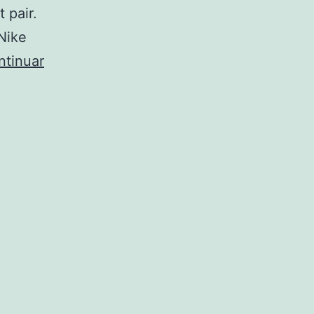
 pair.
 Nike
ntinuar