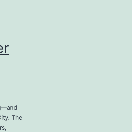
er
ing—and
ity. The
rs,