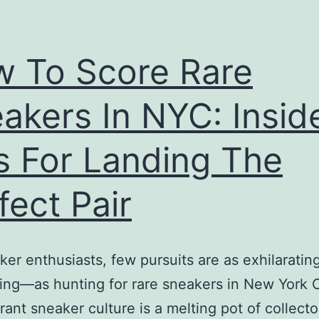
 To Score Rare
akers In NYC: Insid
s For Landing The
fect Pair
ker enthusiasts, few pursuits are as exhilarat
ing—as hunting for rare sneakers in New York C
brant sneaker culture is a melting pot of collecto