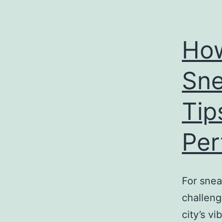
How
Sne
Tip
Per
For snea
challeng
city’s vi