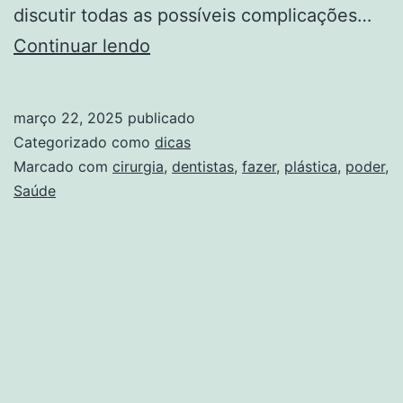
discutir todas as possíveis complicações…
Dentistas
Continuar lendo
vão
poder
março 22, 2025
publicado
fazer
Categorizado como
dicas
cirurgia
Marcado com
cirurgia
,
dentistas
,
fazer
,
plástica
,
poder
,
Saúde
plástica
..
Veja
Saúde