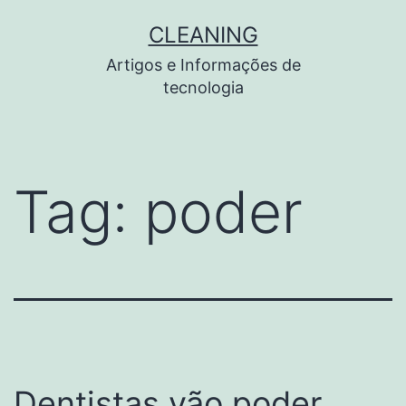
Pular
CLEANING
para
Artigos e Informações de
o
tecnologia
conteúdo
Tag:
poder
Dentistas vão poder