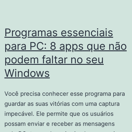
programas
de
TV
Programas essenciais
gratuitos
em
para PC: 8 apps que não
todos
podem faltar no seu
os
Windows
seus
dispositivos
Você precisa conhecer esse programa para
guardar as suas vitórias com uma captura
impecável. Ele permite que os usuários
possam enviar e receber as mensagens