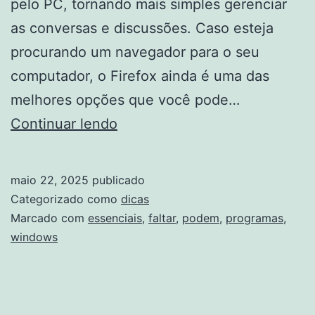
pelo PC, tornando mais simples gerenciar
as conversas e discussões. Caso esteja
procurando um navegador para o seu
computador, o Firefox ainda é uma das
melhores opções que você pode…
Programas
Continuar lendo
essenciais
para
maio 22, 2025
publicado
PC:
Categorizado como
dicas
8
Marcado com
essenciais
,
faltar
,
podem
,
programas
,
windows
apps
que
não
podem