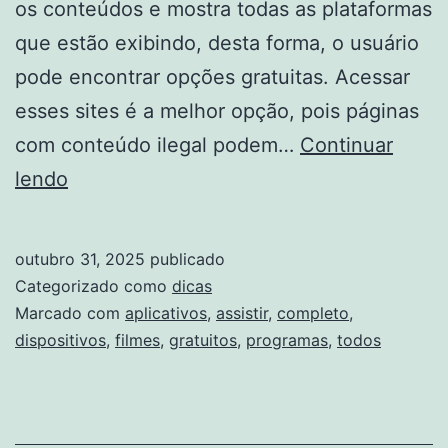
os conteúdos e mostra todas as plataformas
que estão exibindo, desta forma, o usuário
pode encontrar opções gratuitas. Acessar
esses sites é a melhor opção, pois páginas
com conteúdo ilegal podem…
Continuar
Guia
lendo
completo
de
outubro 31, 2025
publicado
aplicativos
Categorizado como
dicas
para
Marcado com
aplicativos
,
assistir
,
completo
,
dispositivos
,
filmes
,
gratuitos
,
programas
,
todos
assistir
filmes
e