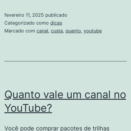
Custa
Um
fevereiro 11, 2025
publicado
Canal
Categorizado como
dicas
No
Marcado com
canal
,
custa
,
quanto
,
youtube
YouTube?
Quanto vale um canal no
YouTube?
Você pode comprar pacotes de trilhas