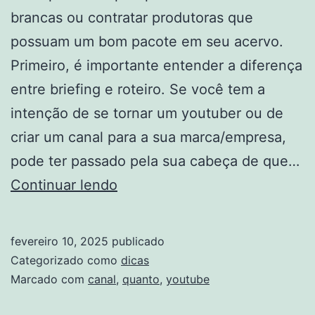
brancas ou contratar produtoras que
possuam um bom pacote em seu acervo.
Primeiro, é importante entender a diferença
entre briefing e roteiro. Se você tem a
intenção de se tornar um youtuber ou de
criar um canal para a sua marca/empresa,
pode ter passado pela sua cabeça de que…
Quanto
Continuar lendo
vale
um
fevereiro 10, 2025
publicado
canal
Categorizado como
dicas
no
Marcado com
canal
,
quanto
,
youtube
YouTube?