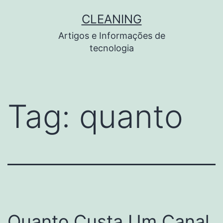
Pular
CLEANING
para
Artigos e Informações de
o
tecnologia
conteúdo
Tag:
quanto
Quanto Custa Um Canal