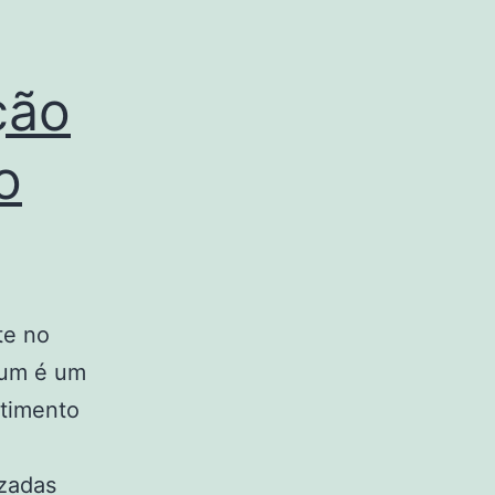
ção
o
te no
mium é um
stimento
izadas