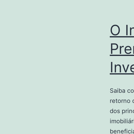
O I
Pre
Inv
Saiba co
retorno 
dos prin
imobili
benefici