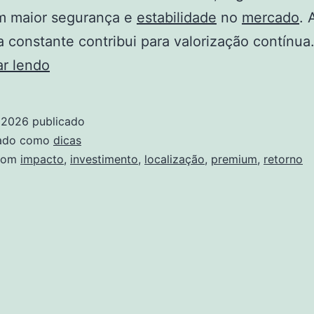
m maior segurança e
estabilidade
no
mercado
. 
constante contribui para valorização contínua
O
ar lendo
Impacto
Da
 2026
publicado
Localização
zado como
dicas
Premium
com
impacto
,
investimento
,
localização
,
premium
,
retorno
No
Retorno
Do
Investimento