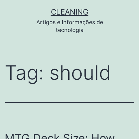
Pular
CLEANING
para
Artigos e Informações de
o
tecnologia
conteúdo
Tag:
should
MTG Deck Size: How