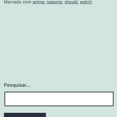
You
Marcado com
anime
,
reasons
,
should
,
watch
Should
Watch
Anime
Pesquisar…