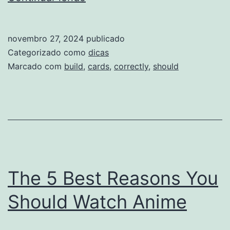
Deck
Size:
novembro 27, 2024
publicado
How
Categorizado como
dicas
Many
Marcado com
build
,
cards
,
correctly
,
should
Cards
Should
Be
in
Your
Deck?
The 5 Best Reasons You
Build
Should Watch Anime
Your
Deck