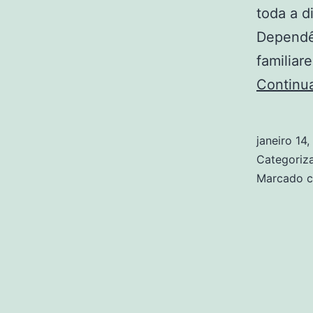
toda a d
Dependê
familia
Continu
janeiro 14
Categori
Marcado 