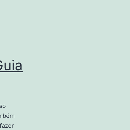
Guia
so
ambém
fazer