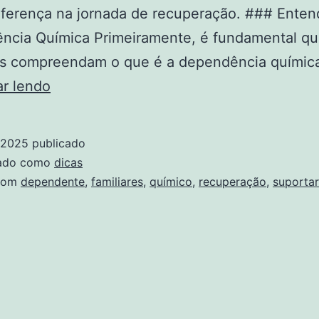
iferença na jornada de recuperação. ### Enten
ncia Química Primeiramente, é fundamental qu
res compreendam o que é a dependência química
Como
ar lendo
Suportar
a
, 2025
publicado
Recuperação
zado como
dicas
de
com
dependente
,
familiares
,
químico
,
recuperação
,
suportar
um
Dependente
Químico:
Guia
para