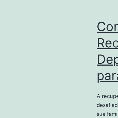
Com
Rec
Dep
par
A recup
desafia
sua famí