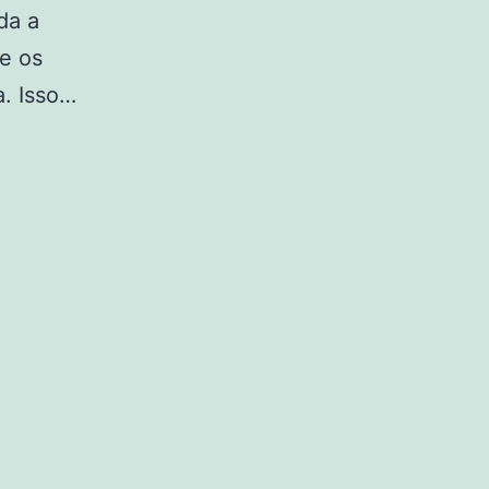
da a
e os
. Isso…