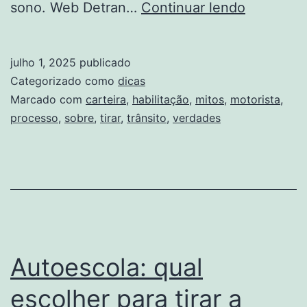
IN
sono. Web Detran…
Continuar lendo
Trânsito
Tirar
julho 1, 2025
publicado
a
Categorizado como
dicas
carteira
Marcado com
carteira
,
habilitação
,
mitos
,
motorista
,
processo
,
sobre
,
tirar
,
trânsito
,
verdades
de
motorista
veja
mitos
e
verdades
Autoescola: qual
sobre
o
escolher para tirar a