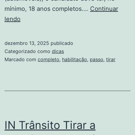
mínimo, 18 anos completos.…
Continuar
Como
lendo
tirar
sua
dezembro 13, 2025
publicado
1ª
Categorizado como
dicas
habilitação
Marcado com
completo
,
habilitação
,
passo
,
tirar
passo
a
passo
mais
completo
de
IN Trânsito Tirar a
2025