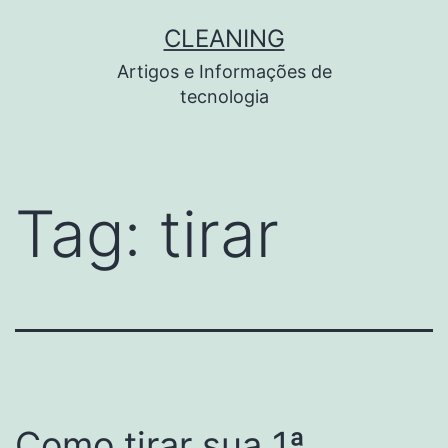
Pular
CLEANING
para
Artigos e Informações de
o
tecnologia
conteúdo
Tag:
tirar
Como tirar sua 1ª