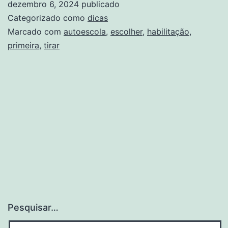
dezembro 6, 2024
publicado
para
Categorizado como
dicas
tirar
Marcado com
autoescola
,
escolher
,
habilitação
,
primeira
,
tirar
a
primeira
habilitação?
Pesquisar…