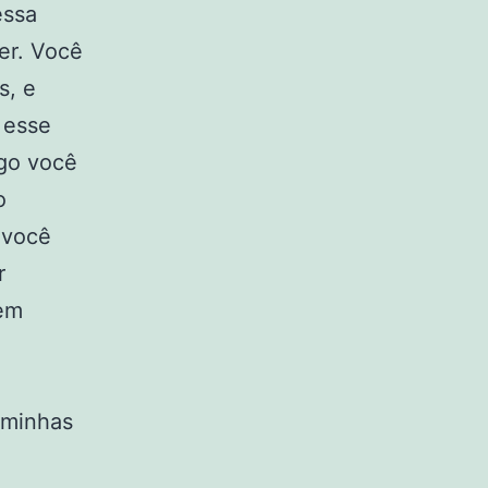
essa
er. Você
s, e
 esse
ogo você
o
 você
r
sem
 minhas