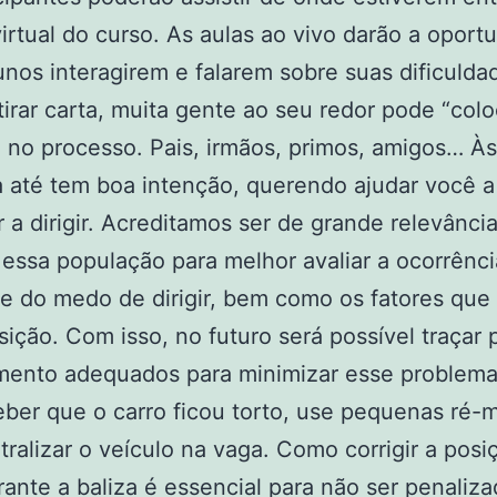
virtual do curso. As aulas ao vivo darão a oport
unos interagirem e falarem sobre suas dificulda
tirar carta, muita gente ao seu redor pode “colo
 no processo. Pais, irmãos, primos, amigos… Às
 até tem boa intenção, querendo ajudar você a
 a dirigir. Acreditamos ser de grande relevânci
 essa população para melhor avaliar a ocorrênci
e do medo de dirigir, bem como os fatores que
sição. Com isso, no futuro será possível traçar 
mento adequados para minimizar esse problema
ber que o carro ficou torto, use pequenas ré-
tralizar o veículo na vaga. Como corrigir a posi
rante a baliza é essencial para não ser penaliz