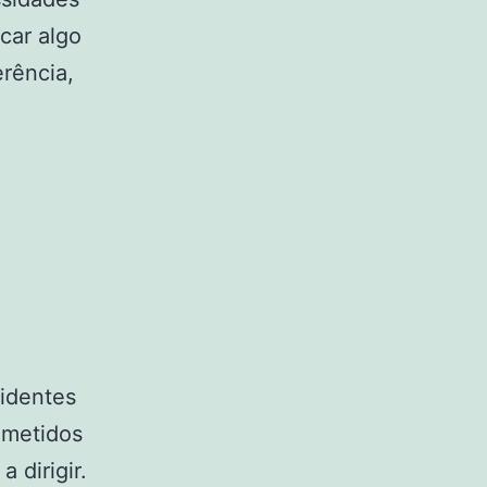
car algo
erência,
cidentes
ometidos
 dirigir.