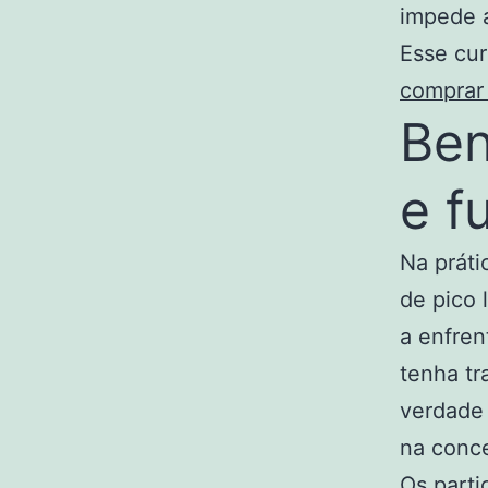
impede a
Esse cur
comprar 
Ben
e f
Na práti
de pico 
a enfren
tenha tr
verdade 
na conc
Os parti