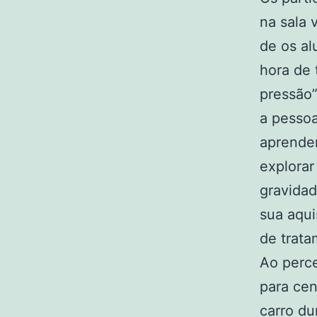
na sala 
de os al
hora de 
pressão”
a pessoa
aprender
explorar
gravidad
sua aqui
de trata
Ao perce
para cen
carro du