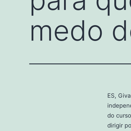
medo de
ES, Giva
indepen
do curso
dirigir 