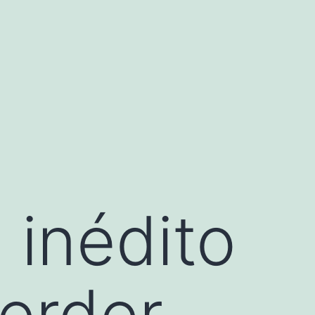
 inédito
erder