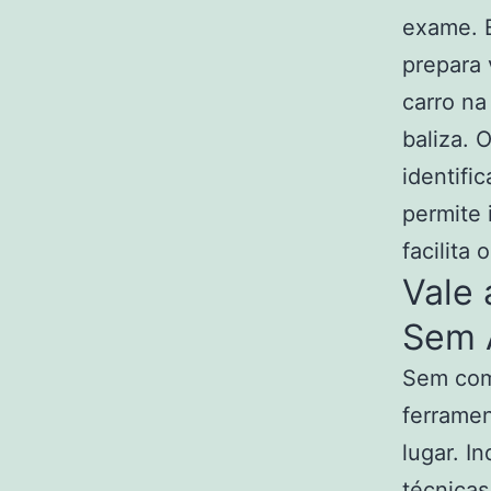
exame. 
prepara 
carro na
baliza. 
identifi
permite 
facilita
Vale 
Sem 
Sem com
ferramen
lugar. I
técnica