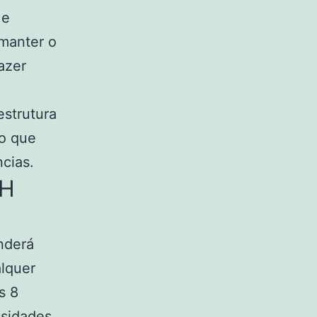
 e
 manter o
azer
estrutura
 o que
cias.
NH
nderá
alquer
s 8
ssidades