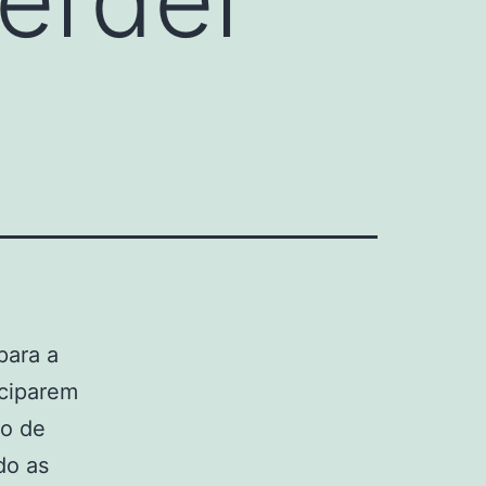
para a
iciparem
do de
do as