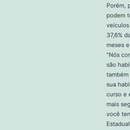
Porém, p
podem t
veículos
37,6% da
meses e 
“Nós con
são habi
também 
sua habi
curso e 
mais seg
você ten
Estadual