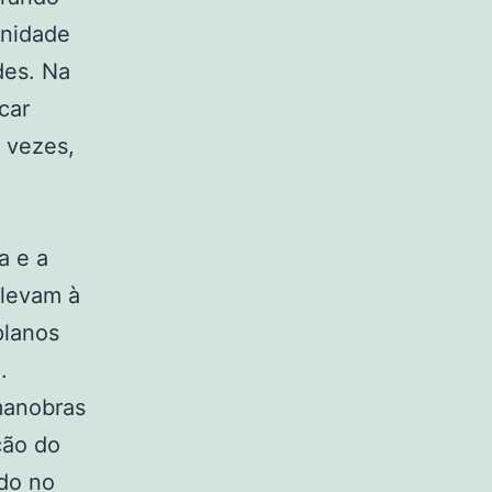
unidade
des. Na
car
 vezes,
a
a e a
 levam à
planos
.
manobras
ção do
ado no