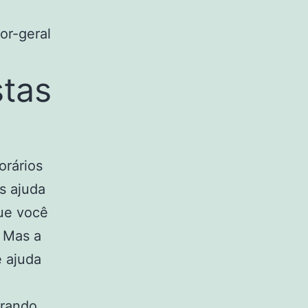
or-geral
stas
orários
s ajuda
que você
. Mas a
é ajuda
trando