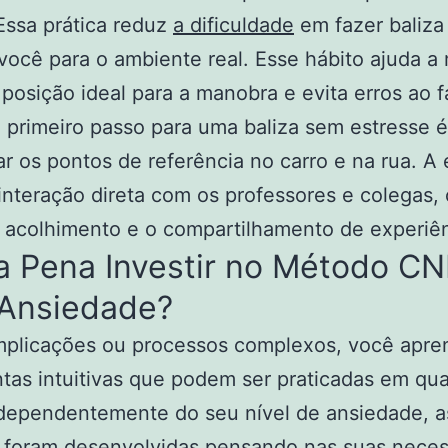
Essa prática reduz
a dificuldade
em fazer baliza
você para o ambiente real. Esse hábito ajuda a
 posição ideal para a manobra e evita erros ao f
O primeiro passo para uma baliza sem estresse é
car os pontos de referência no carro e na rua. A 
interação direta com os professores e colegas,
 o acolhimento e o compartilhamento de experiên
a Pena Investir no Método C
Ansiedade?
plicações ou processos complexos, você apre
tas intuitivas que podem ser praticadas em qu
ndependentemente do seu nível de ansiedade, a
s foram desenvolvidas pensando nas suas nece