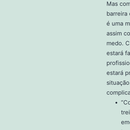
Mas com 
barreira
é uma mu
assim c
medo. Co
estará f
profissi
estará p
situação
complic
“Co
tre
emo