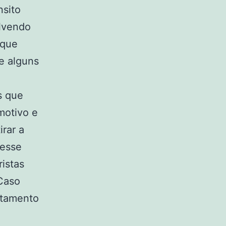
nsito
lvendo
 que
e alguns
s que
motivo e
rar a
 esse
istas
 Caso
rtamento