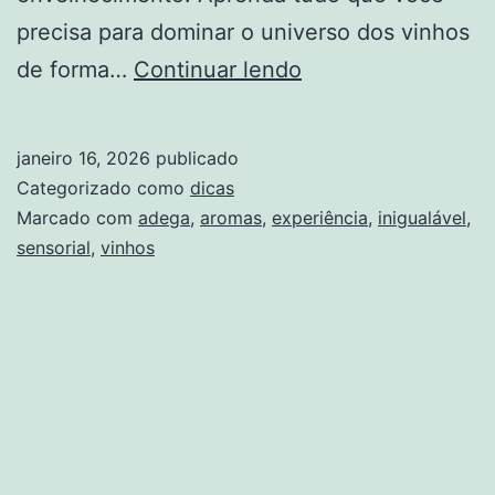
precisa para dominar o universo dos vinhos
Aromas
de forma…
Continuar lendo
dos
Vinhos:
janeiro 16, 2026
publicado
Uma
Categorizado como
dicas
Experiência
Marcado com
adega
,
aromas
,
experiência
,
inigualável
,
sensorial
,
vinhos
Sensorial
Inigualável
Adega
Muf’s