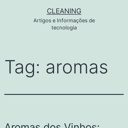
Pular
CLEANING
para
Artigos e Informações de
o
tecnologia
conteúdo
Tag:
aromas
Aromas dos Vinhos: