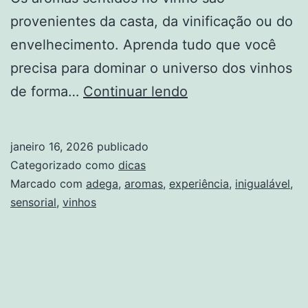
provenientes da casta, da vinificação ou do
envelhecimento. Aprenda tudo que você
precisa para dominar o universo dos vinhos
Aromas
de forma…
Continuar lendo
dos
Vinhos:
janeiro 16, 2026
publicado
Uma
Categorizado como
dicas
Experiência
Marcado com
adega
,
aromas
,
experiência
,
inigualável
,
sensorial
,
vinhos
Sensorial
Inigualável
Adega
Muf’s