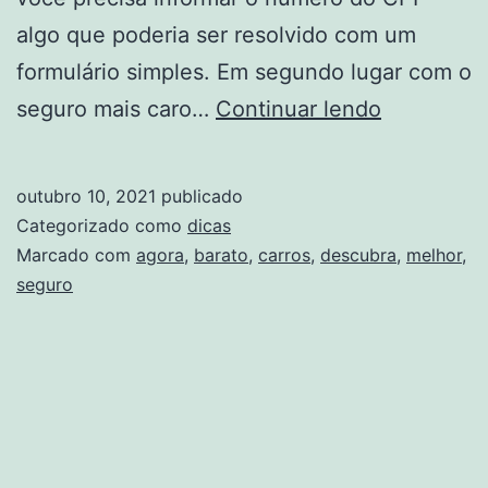
algo que poderia ser resolvido com um
formulário simples. Em segundo lugar com o
Descubra
seguro mais caro…
Continuar lendo
Agora
Qual
outubro 10, 2021
publicado
O
Categorizado como
dicas
Melhor
Marcado com
agora
,
barato
,
carros
,
descubra
,
melhor
,
seguro
E
Mais
Barato
Seguro
Para
Carros