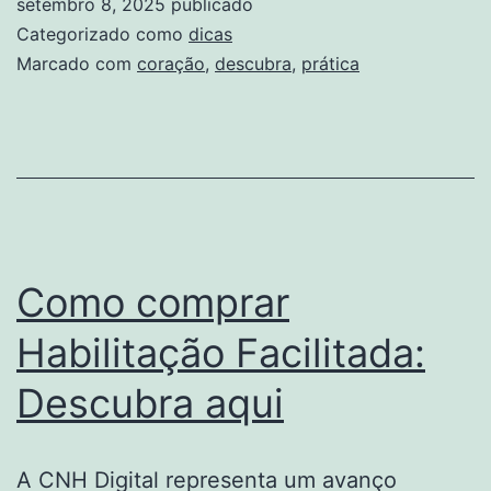
setembro 8, 2025
publicado
Prá
Categorizado como
dicas
No
Marcado com
coração
,
descubra
,
prática
Co
Do
Rio
Como comprar
Habilitação Facilitada:
Descubra aqui
A CNH Digital representa um avanço