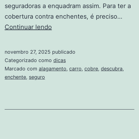
seguradoras a enquadram assim. Para ter a
cobertura contra enchentes, é preciso…
Seguro
Continuar lendo
de
carro
novembro 27, 2025
publicado
cobre
Categorizado como
dicas
enchente
Marcado com
alagamento
,
carro
,
cobre
,
descubra
,
enchente
,
seguro
e
alagamento?
Descubra!