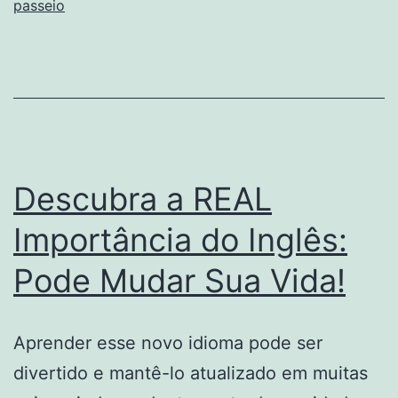
passeio
com
Conforto:
Passeio
de
Van
Executiva
Descubra a REAL
Importância do Inglês:
Pode Mudar Sua Vida!
Aprender esse novo idioma pode ser
divertido e mantê-lo atualizado em muitas