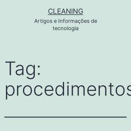
Pular
CLEANING
para
Artigos e Informações de
o
tecnologia
conteúdo
Tag:
procedimento