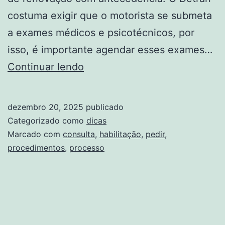
costuma exigir que o motorista se submeta
a exames médicos e psicotécnicos, por
isso, é importante agendar esses exames…
COMO
Continuar lendo
PEDIR
HABILITAÇÃO
dezembro 20, 2025
publicado
EM
Categorizado como
dicas
PROCESSO:
Marcado com
consulta
,
habilitação
,
pedir
,
procedimentos
,
processo
CONSULTA
E
PROCEDIMENTOS